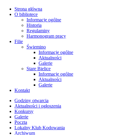
Strona główna
O bibliotece
Informacje ogólne
Historia
Regulaminy
Harmonogram pracy
Filie
Świemino
Informacje ogólne
Aktualności
Galerie
Stare Bielice
Informacje ogólne
Aktualności
Galerie
Kontakt
Godziny otwarcia
Aktualności i ogłoszenia
Konkursy
Galerie
Poczta
Lokalny Klub Kodowania
Archiwum