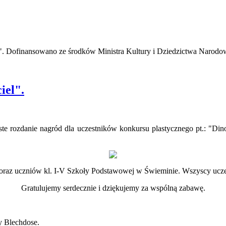
ze". Dofinansowano ze środków Ministra Kultury i Dziedzictwa Narodo
iel".
ste rozdanie nagród dla uczestników konkursu plastycznego pt.: "Din
 oraz uczniów kl. I-V Szkoły Podstawowej w Świeminie. Wszyscy uczes
Gratulujemy serdecznie i dziękujemy za wspólną zabawę.
y Blechdose.