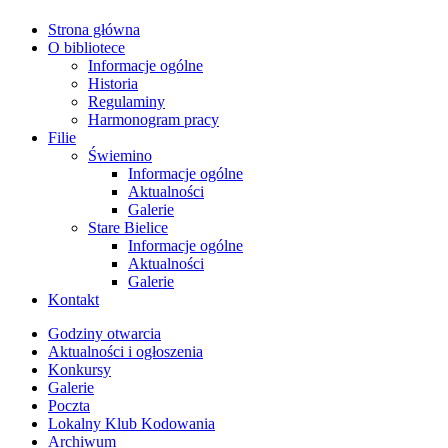
Strona główna
O bibliotece
Informacje ogólne
Historia
Regulaminy
Harmonogram pracy
Filie
Świemino
Informacje ogólne
Aktualności
Galerie
Stare Bielice
Informacje ogólne
Aktualności
Galerie
Kontakt
Godziny otwarcia
Aktualności i ogłoszenia
Konkursy
Galerie
Poczta
Lokalny Klub Kodowania
Archiwum