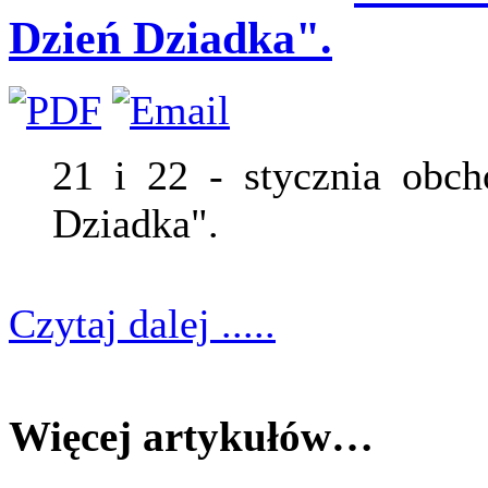
Dzień Dziadka".
21 i 22 - stycznia obc
Dziadka".
Czytaj dalej .....
Więcej artykułów…