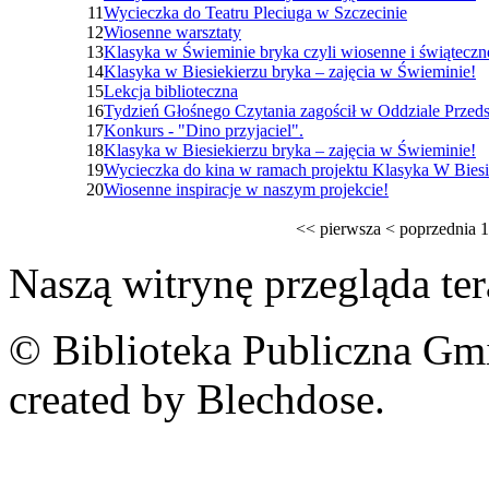
11
Wycieczka do Teatru Pleciuga w Szczecinie
12
Wiosenne warsztaty
13
Klasyka w Świeminie bryka czyli wiosenne i świąteczn
14
Klasyka w Biesiekierzu bryka – zajęcia w Świeminie!
15
Lekcja biblioteczna
16
Tydzień Głośnego Czytania zagościł w Oddziale Prze
17
Konkurs - "Dino przyjaciel".
18
Klasyka w Biesiekierzu bryka – zajęcia w Świeminie!
19
Wycieczka do kina w ramach projektu Klasyka W Biesi
20
Wiosenne inspiracje w naszym projekcie!
<<
pierwsza
<
poprzednia
1
Naszą witrynę przegląda te
© Biblioteka Publiczna Gm
created by Blechdose.