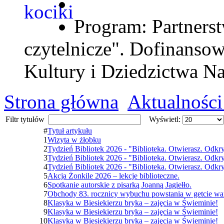
Program: Partnerst
czytelnicze". Dofinanso
Kultury i Dziedzictwa N
Strona główna
Aktualności
Filtr tytułów
Wyświetl:
#
Tytuł artykułu
1
Wizyta w żłobku
2
Tydzień Bibliotek 2026 - "Biblioteka. Otwierasz. Odkr
3
Tydzień Bibliotek 2026 - "Biblioteka. Otwierasz. Odkr
4
Tydzień Bibliotek 2026 - "Biblioteka. Otwierasz. Odkr
5
Akcja Żonkile 2026 – lekcje biblioteczne.
6
Spotkanie autorskie z pisarką Joanną Jagiełło.
7
Obchody 83. rocznicy wybuchu powstania w getcie wa
8
Klasyka w Biesiekierzu bryka – zajęcia w Świeminie!
9
Klasyka w Biesiekierzu bryka – zajęcia w Świeminie!
10
Klasyka w Biesiekierzu bryka – zajęcia w Świeminie!