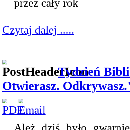
przez cały rok
Czytaj dalej .....
Tydzień Bibli
Otwierasz. Odkrywasz.
Ależ dziś było gwarnie